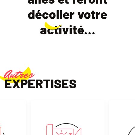
décoller
votre
activité…
Autres
EXPERTISES