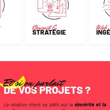
Conseil &
Web
STRATÉGIE
INGÉ
Et si on parlait
DE VOS PROJETS ?
La relation client se bâtit sur la
sincérité et la