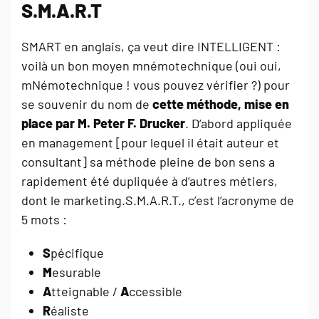
S.M.A.R.T
SMART en anglais, ça veut dire INTELLIGENT :
voilà un bon moyen mnémotechnique (oui oui,
mNémotechnique ! vous pouvez vérifier ?) pour
se souvenir du nom de
cette méthode, mise en
place par M. Peter F. Drucker
. D’abord appliquée
en management [pour lequel il était auteur et
consultant] sa méthode pleine de bon sens a
rapidement été dupliquée à d’autres métiers,
dont le marketing.S.M.A.R.T., c’est l’acronyme de
5 mots :
S
pécifique
M
esurable
A
tteignable /
A
ccessible
R
éaliste